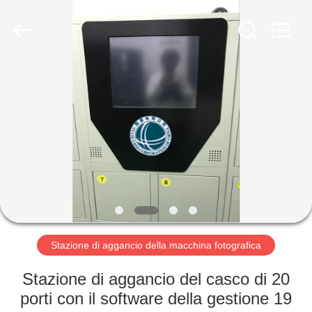
2026
Shenzhen
Ouxiang
Electronic
Co.,
Ltd..
All
Rights
CASA.
Reserved.
PRODOTTI
VIDEO
SPETTACOLO
VR
Stazione di aggancio della macchina fotografica
SU
Stazione di aggancio del casco di 20
DI
porti con il software della gestione 19