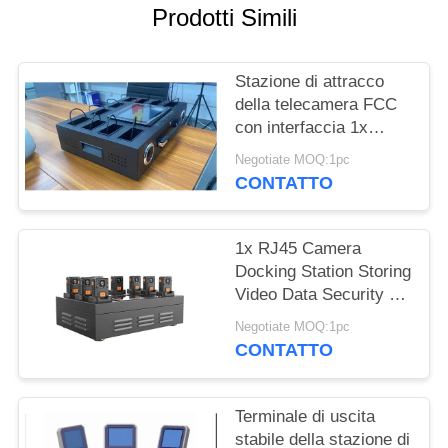
CASI
Prodotti Simili
CHIEDI UN
Stazione di attracco
PREVENTIVO
della telecamera FCC
con interfaccia 1x
RJ45 1xUSB 3.0
MAPPA
Negotiate MOQ:1pc
CONTATTO
DEL
SITO
1x RJ45 Camera
Docking Station Storing
POLITICA
Video Data Security On
Body Camera
SULLA
Negotiate MOQ:1pc
Recorders
CONTATTO
RISERVATEZZA
Terminale di uscita
stabile della stazione di