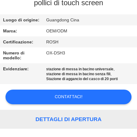
NOI
pollici di touch screen
VISITA
Luogo di origine:
Guangdong Cina
ALLA
Marca:
OEM/ODM
FABBRICA
Certificazione:
ROSH
Numero di
OX-DSH3
modello:
CONTROLLO
DELLA
Evidenziare:
,
stazione di messa in bacino universale
,
stazione di messa in bacino senza fili
QUALITÀ
Stazione di aggancio del casco di 20 porti
CONTATTACI!
CONTATTACI
NOTIZIE
DETTAGLI DI APERTURA