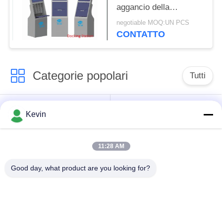
aggancio della
macchina fotografica
negotiable MOQ:UN PCS
con la propria doppia
CONTATTO
protezione
Categorie popolari
Tutti
Sorvegli le macchine
Macchine
Kevin
fotografiche
fotografiche del corpo
consumate
della polizia
11:28 AM
macchina fotografica
Macchina fotografica
Good day, what product are you looking for?
consumata del corpo
del casco di
4G
sicurezza
macchine