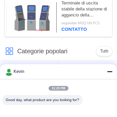
Terminale di uscita
stabile della stazione di
aggancio della
macchina fotografica
negotiable MOQ:UN PCS
con la propria doppia
CONTATTO
protezione
Categorie popolari
Tutti
Sorvegli le macchine
Macchine
Kevin
fotografiche
fotografiche del corpo
consumate
della polizia
11:25 PM
macchina fotografica
Macchina fotografica
Good day, what product are you looking for?
consumata del corpo
del casco di
4G
sicurezza