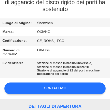
NOI
di aggancio del disco rigido dei porti ha
sostenuto
VISITA
Luogo di origine:
Shenzhen
ALLA
FABBRICA
Marca:
OXIANG
Certificazione:
CE, ROHS、FCC
CONTROLLO
Numero di
OX-DS4
modello:
DELLA
Evidenziare:
,
QUALITÀ
stazione di messa in bacino universale
,
stazione di messa in bacino senza fili
Stazione di aggancio di 22 dei porti macchine
fotografiche del corpo
CONTATTACI
CONTATTACI!
NOTIZIE
DETTAGLI DI APERTURA