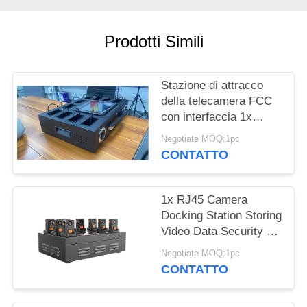
CASI
Prodotti Simili
CHIEDI UN
PREVENTIVO
Stazione di attracco
della telecamera FCC
MAPPA
con interfaccia 1x
DEL
RJ45 1xUSB 3.0
Negotiate MOQ:1pc
SITO
CONTATTO
POLITICA
1x RJ45 Camera
Docking Station Storing
SULLA
Video Data Security On
RISERVATEZZA
Body Camera
Negotiate MOQ:1pc
Recorders
CONTATTO