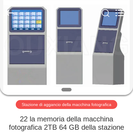
2026
Shenzhen
Ouxiang
Electronic
Co.,
Ltd..
All
Rights
CASA.
Reserved.
PRODOTTI
VIDEO
SPETTACOLO
VR
Stazione di aggancio della macchina fotografica
SU
22 la memoria della macchina
DI
fotografica 2TB 64 GB della stazione