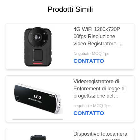
CASI
Prodotti Simili
CHIEDI UN
4G WiFi 1280x720P
PREVENTIVO
60fps Risoluzione
video Registratore
MAPPA
video indossato dal
Negotiate MOQ:1pc
corpo progettato per
DEL
CONTATTO
funzionare da meno 20
SITO
a più 60 gradi Celsius
Videoregistratore di
Enforement di legge di
POLITICA
progettazione del
SULLA
distintivo di Mini Light
negotiable MOQ:1pc
Body Worn Camera
RISERVATEZZA
CONTATTO
personalizzabile
Dispositivo fotocamera