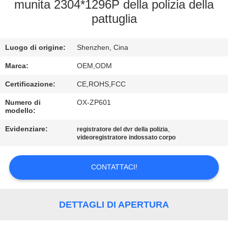
NOI
munita 2304*1296P della polizia della
pattuglia
VISITA
Luogo di origine:
Shenzhen, Cina
ALLA
FABBRICA
Marca:
OEM,ODM
Certificazione:
CE,ROHS,FCC
CONTROLLO
Numero di
OX-ZP601
modello:
DELLA
Evidenziare:
,
registratore del dvr della polizia
QUALITÀ
videoregistratore indossato corpo
CONTATTACI
CONTATTACI!
NOTIZIE
DETTAGLI DI APERTURA