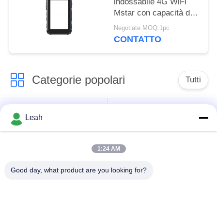
indossabile 4G WiFi
Mstar con capacità di
archiviazione 16G 32G
Negotiate MOQ:1pc
64G 128G 256G 512G
CONTATTO
adatto per attività di
ispezione sul campo
Categorie popolari
Tutti
Sorvegli le macchine
Macchine
Leah
fotografiche
fotografiche del corpo
consumate
della polizia
1:24 AM
macchina fotografica
Macchina fotografica
Good day, what product are you looking for?
consumata del corpo
del casco di
4G
sicurezza
macchine