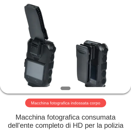
2026
Shenzhen
Ouxiang
Electronic
Co.,
Ltd..
All
Rights
CASA.
Reserved.
PRODOTTI
VIDEO
SPETTACOLO
VR
Macchina fotografica indossata corpo
SU
Macchina fotografica consumata
DI
dell'ente completo di HD per la polizia