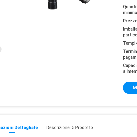
Quantit
minimo
Prezzo
Imball
partico
Tempi 
Termini
pagam
Capaci
alimen
M
azioni Dettagliate
Descrizione Di Prodotto