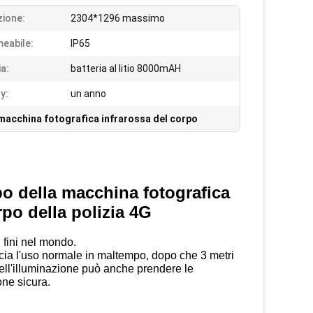
zione:
2304*1296 massimo
eabile:
IP65
ia:
batteria al litio 8000mAH
y:
un anno
macchina fotografica infrarossa del corpo
o della macchina fotografica
orpo della polizia 4G
ù fini nel mondo.
rcia l'uso normale in maltempo, dopo che 3 metri
ll'illuminazione può anche prendere le
one sicura.