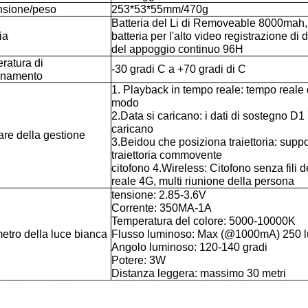
sione/peso
253*53*55mm/470g
Batteria del Li di Removeable 8000mah, 
ia
batteria per l'alto video registrazione di
del appoggio continuo 96H
ratura di
-30 gradi C a +70 gradi di C
onamento
1. Playback in tempo reale: tempo reale 
modo
2.Data si caricano: i dati di sostegno 
caricano
are della gestione
3.Beidou che posiziona traiettoria: supp
traiettoria commovente
citofono 4.Wireless: Citofono senza fili d
reale 4G, multi riunione della persona
tensione: 2.85-3.6V
Corrente: 350MA-1A
Temperatura del colore: 5000-10000K
etro della luce bianca
Flusso luminoso: Max (@1000mA) 250 
Angolo luminoso: 120-140 gradi
Potere: 3W
Distanza leggera: massimo 30 metri