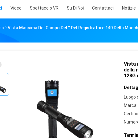
i
Video
Spettacolo VR
Su Di Noi
Contattaci
Notizie
po
Vista Massima Del Campo Del ° Del Registratore 140 Della Macchi
Vista
della 
128G 
Dettagl
Luogo d
Marca:
Certifi
Numero
Termin