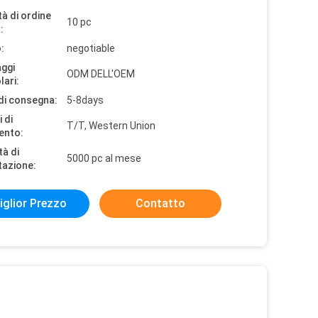
à di ordine
10 pc
:
:
negotiable
aggi
ODM DELL'OEM
lari:
di consegna:
5-8days
 di
T/T, Western Union
ento:
tà di
5000 pc al mese
tazione:
iglior Prezzo
Contatto