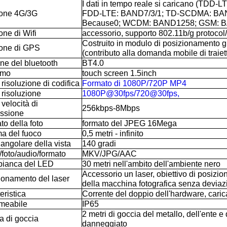
I dati in tempo reale si caricano (TDD
one 4G/3G
FDD-LTE: BAND7/3/1; TD-SCDMA: BA
Because0; WCDM: BAND1258; GSM: 
one di Wifi
accessorio, supporto 802.11b/g protoco
Costruito in modulo di posizionamento g
one di GPS
(contributo alla domanda mobile di traiett
ne del bluetooth
BT4.0
rmo
touch screen 1.5inch
risoluzione di codifica
Formato di 1080P/720P MP4
 risoluzione
1080P@30fps/720@30fps,
velocità di
256kbps-8Mbps
issione
o della foto
formato del JPEG 16Mega
 del fuoco
0,5 metri - infinito
angolare della vista
140 gradi
/foto/audio/formato
MKV/JPG/AAC
bianca del LED
30 metri nell'ambito dell'ambiente nero
Accessorio un laser, obiettivo di posizi
ionamento del laser
della macchina fotografica senza deviaz
eristica
Corrente del doppio dell'hardware, carica
meabile
IP65
2 metri di goccia del metallo, dell'ente e
a di goccia
danneggiato