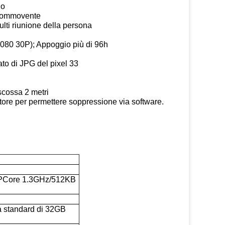
no
a commovente
ulti riunione della persona
i
*1080 30P); Appoggio più di 96h
o di JPG del pixel 33
scossa 2 metri
tore per permettere soppressione via software.
MPCore 1.3GHz/512KB
a standard di 32GB