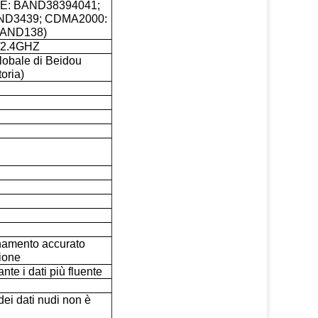
-LTE: BAND38394041;
ND3439; CDMA2000:
BAND138)
l/2.4GHZ
lobale di Beidou
oria)
onamento accurato
ione
nte i dati più fluente
 dei dati nudi non è