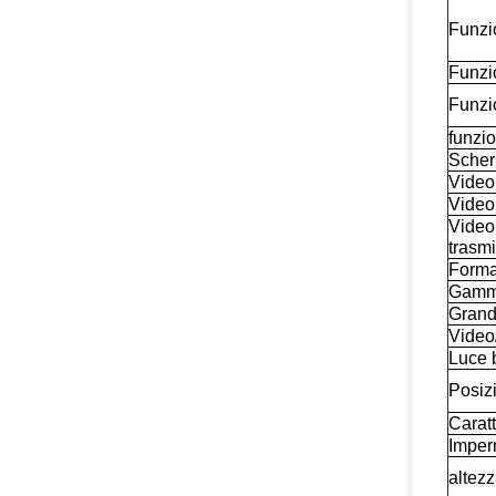
Funzi
Funzi
Funzi
funzio
Sche
Video 
Video
Video 
trasm
Format
Gamma
Grand
Video
Luce 
Posiz
Caratt
Imper
altezz