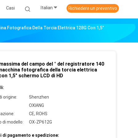
Italian
Casi
Richiedere un preventivo
na Fotografica Della Torcia Elettrica 128G Con 1,5"
 massima del campo del ° del registratore 140
macchina fotografica della torcia elettrica
con 1,5" schermo LCD di HD
i:
i origine:
Shenzhen
OXIANG
cazione:
CE, ROHS
 di modello:
OX-ZP612G
i di pagamento e spedizione: