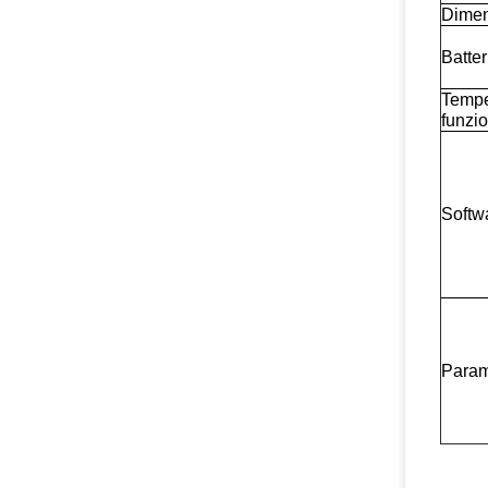
Dimen
Batter
Tempe
funzi
Softw
Param