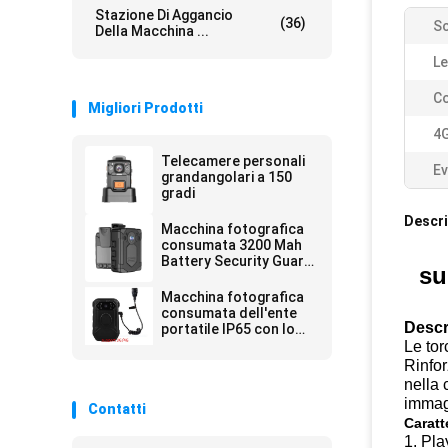
Stazione Di Aggancio
(36)
S
Della Macchina ...
Le
Co
Migliori Prodotti
4G
Telecamere personali
Ev
grandangolari a 150
gradi
Descri
Macchina fotografica
consumata 3200 Mah
Battery Security Guard
su
GPS dell'ente a 2 pollici
di applicazione di legge
Macchina fotografica
1080P
consumata dell'ente
Descr
portatile IP65 con lo
schermo a 2 pollici di
Le tor
visione notturna per la
Rinfor
polizia
nella 
immagi
Contatti
Caratt
1. Pla