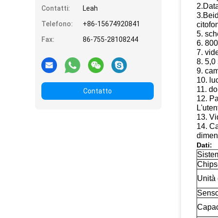
2.Data
Contatti:
Leah
3.Beid
Telefono:
+86-15674920841
citofo
5. sch
Fax:
86-755-28108244
6. 800
7. vi
8. 5,
9. ca
10. lu
11. do
Contatto
12. Pa
L'uten
13. Vi
14. C
dimen
Dati:
Siste
Chips
Unità
Senso
Capac