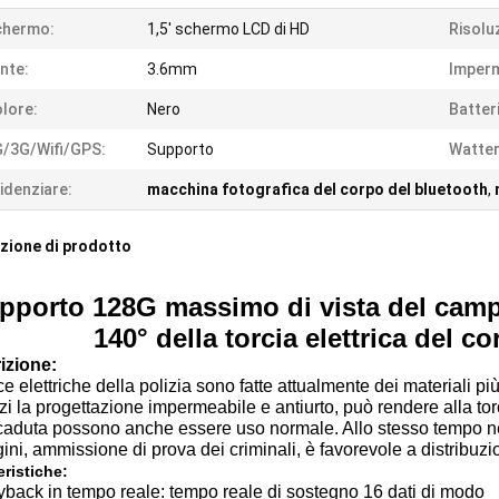
chermo:
1,5' schermo LCD di HD
Risolu
nte:
3.6mm
Imperm
lore:
Nero
Batter
/3G/Wifi/GPS:
Supporto
Watter
idenziare:
macchina fotografica del corpo del bluetooth
,
zione di prodotto
pporto 128G massimo di vista del camp
140° della torcia elettrica del c
izione:
ce elettriche della polizia sono fatte attualmente dei materiali pi
zi la progettazione impermeabile e antiurto, può rendere alla to
caduta possono anche essere uso normale. Allo stesso tempo ne
ni, ammissione di prova dei criminali, è favorevole a distribuzi
eristiche:
yback in tempo reale: tempo reale di sostegno 16 dati di modo