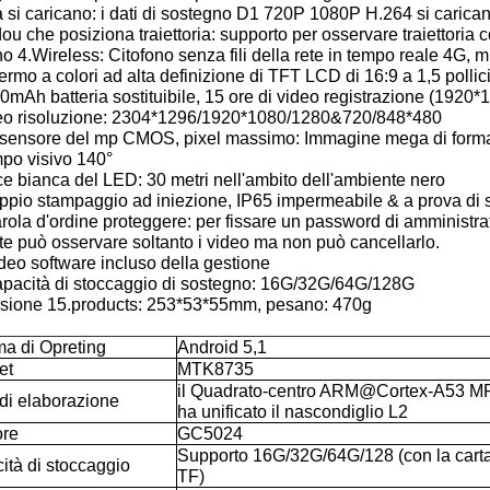
 si caricano: i dati di sostegno D1 720P 1080P H.264 si carica
ou che posiziona traiettoria: supporto per osservare traiettori
no 4.Wireless: Citofono senza fili della rete in tempo reale 4G, m
ermo a colori ad alta definizione di TFT LCD di 16:9 a 1,5 pollic
0mAh batteria sostituibile, 15 ore di video registrazione (1920
deo risoluzione: 2304*1296/1920*1080/1280&720/848*480
0 sensore del mp CMOS, pixel massimo: Immagine mega di format
mpo visivo 140°
ce bianca del LED: 30 metri nell'ambito dell'ambiente nero
ppio stampaggio ad iniezione, IP65 impermeabile & a prova di 
rola d'ordine proteggere: per fissare un password di amministra
te può osservare soltanto i video ma non può cancellarlo.
deo software incluso della gestione
apacità di stoccaggio di sostegno: 16G/32G/64G/128G
sione 15.products: 253*53*55mm, pesano: 470g
ma di Opreting
Android 5,1
et
MTK8735
il Quadrato-centro ARM@Cortex-A53 
 di elaborazione
ha unificato il nascondiglio L2
re
GC5024
Supporto 16G/32G/64G/128 (con la cart
ità di stoccaggio
TF)