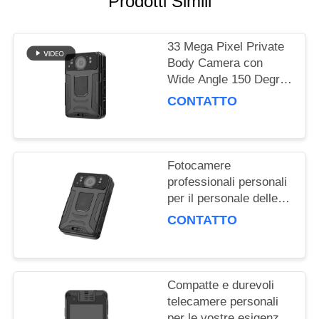
Prodotti Simili
CASI
CHIEDI UN
33 Mega Pixel Private
Body Camera con
PREVENTIVO
Wide Angle 150 Degree
Recording
CONTATTO
MAPPA
DEL
SITO
Fotocamere
professionali personali
per il personale delle
POLITICA
forze dell'ordine e della
CONTATTO
SULLA
sicurezza
RISERVATEZZA
Compatte e durevoli
telecamere personali
per le vostre esigenze