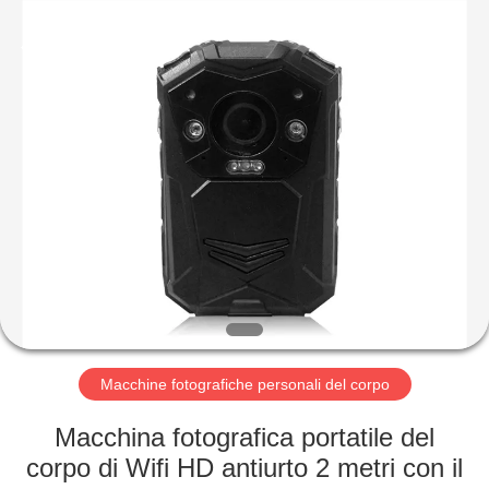
2026
Shenzhen
Ouxiang
Electronic
Co.,
Ltd..
All
Rights
CASA.
Reserved.
PRODOTTI
VIDEO
SPETTACOLO
VR
Macchine fotografiche personali del corpo
SU
Macchina fotografica portatile del
DI
corpo di Wifi HD antiurto 2 metri con il