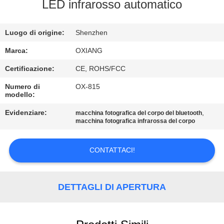
NOI
LED infrarosso automatico
VISITA
Luogo di origine:
Shenzhen
ALLA
Marca:
OXIANG
FABBRICA
Certificazione:
CE, ROHS/FCC
Numero di
OX-815
modello:
CONTROLLO
DELLA
Evidenziare:
,
macchina fotografica del corpo del bluetooth
macchina fotografica infrarossa del corpo
QUALITÀ
CONTATTACI!
CONTATTACI
DETTAGLI DI APERTURA
NOTIZIE