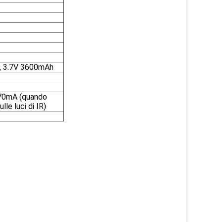
ta, 3.7V 3600mAh
370mA (quando
le luci di IR)