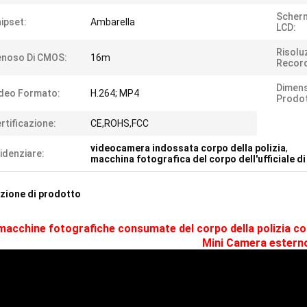
Scher
ipset:
Ambarella
LCD:
Risolu
enoso Di CMOS:
16m
Recor
Dimens
deo Formato:
H.264; MP4
Prodot
rtificazione:
CE,ROHS,FCC
videocamera indossata corpo della polizia
,
idenziare:
macchina fotografica del corpo dell'ufficiale di
zione di prodotto
macchine fotografiche consumate del corpo della polizia con
Mini Camera estern