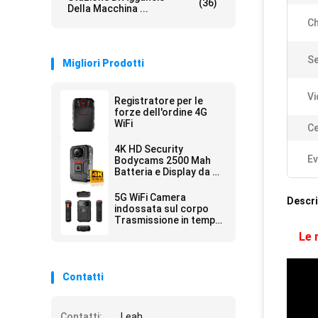
(36)
Della Macchina ...
Ch
S
Migliori Prodotti
Vi
Registratore per le
forze dell'ordine 4G
WiFi
Ce
4K HD Security
Ev
Bodycams 2500 Mah
Batteria e Display da 2
pollici
5G WiFi Camera
Descri
indossata sul corpo
Trasmissione in tempo
reale Guardie di
Le 
sicurezza Registratore
Contatti
Contatti:
Leah