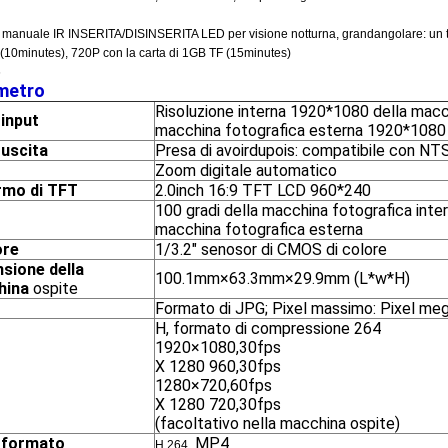
o manuale IR INSERITA/DISINSERITA LED per visione notturna, grandangolare: un te
(10minutes), 720P con la carta di 1GB TF (15minutes)
6
metro
Risoluzione interna 1920*1080 della macc
o
input
macchina fotografica esterna 1920*1080 
o
uscita
Presa di avoirdupois: compatibile con N
Zoom digitale automatico
rmo di TFT
2.0inch 16:9 TFT LCD 960*240
100 gradi della macchina fotografica inter
macchina fotografica esterna
ore
1/3.2" senosor di CMOS di colore
sione della
100.1mm×63.3mm×29.9mm (L*w*H)
hina
ospite
Formato di JPG; Pixel massimo: Pixel me
H, formato di compressione 264
1920×1080,30fps
X 1280 960,30fps
1280×720,60fps
X 1280 720,30fps
(facoltativo nella macchina ospite)
o
formato
MP4
H.264,