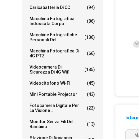
Caricabatteria Di CC
(94)
Macchina Fotografica
(86)
Indossata Corpo
Macchine Fotografiche
(136)
Personali Del ...
Macchina Fotografica Di
(66)
4G PTZ
Videocamera Di
(135)
Sicurezza Di 4G Wifi
Videocitofono Wi-Fi
(45)
Mini Portable Projector
(43)
Fotocamera Digitale Per
(22)
La Visione ...
Inform
Monitor Senza Fili Del
(13)
Bambino
Ma
Stazione Di Aggancio