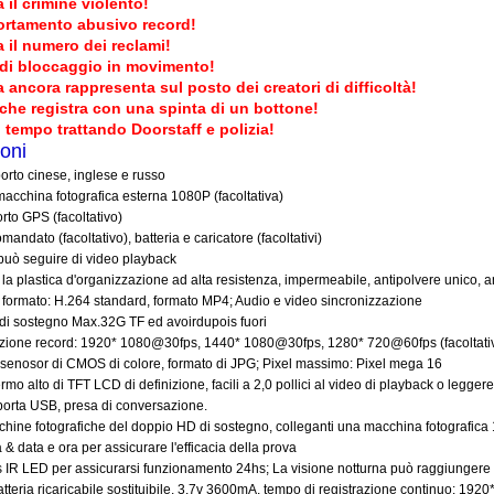
 il crimine violento!
rtamento abusivo record!
 il numero dei reclami!
di bloccaggio in movimento!
 ancora rappresenta sul posto dei creatori di difficoltà!
che registra con una spinta di un bottone!
il tempo trattando Doorstaff e polizia!
oni
rto cinese, inglese e russo
macchina fotografica esterna 1080P (facoltativa)
rto GPS (facoltativo)
omandato (facoltativo), batteria e caricatore (facoltativi)
può seguire di video playback
i la plastica d'organizzazione ad alta resistenza, impermeabile, antipolvere unico, a
o formato: H.264 standard, formato MP4; Audio e video sincronizzazione
 di sostegno Max.32G TF ed avoirdupois fuori
luzione record: 1920* 1080@30fps, 1440* 1080@30fps, 1280* 720@60fps (facoltati
" senosor di CMOS di colore, formato di JPG; Pixel massimo: Pixel mega 16
rmo alto di TFT LCD di definizione, facili a 2,0 pollici al video di playback o legger
 porta USB, presa di conversazione.
chine fotografiche del doppio HD di sostegno, colleganti una macchina fotografic
 & data e ora per assicurare l'efficacia della prova
s IR LED per assicurarsi funzionamento 24hs; La visione notturna può raggiungere 
atteria ricaricabile sostituibile, 3.7v 3600mA, tempo di registrazione continuo: 19