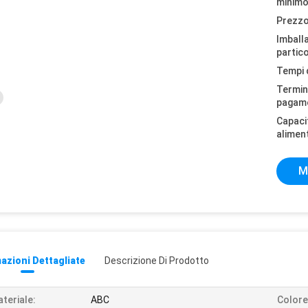
minimo
Prezzo
Imball
partico
Tempi 
Termini
pagam
Capaci
alimen
M
azioni Dettagliate
Descrizione Di Prodotto
teriale:
ABC
Colore