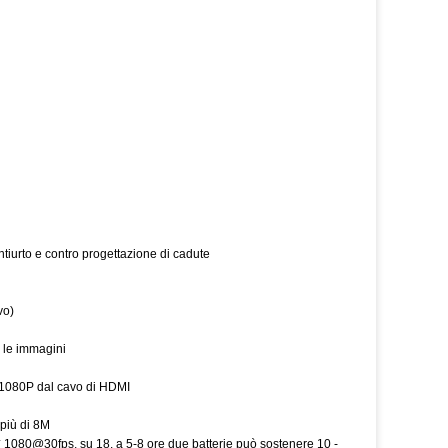
ntiurto e contro progettazione di cadute
vo)
e le immagini
a 1080P dal cavo di HDMI
più di 8M
20* 1080@30fps, su 18. a 5-8 ore due batterie può sostenere 10 -