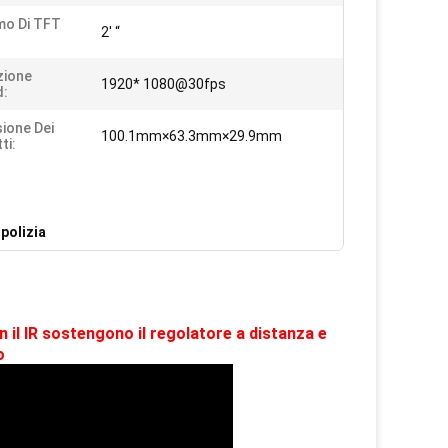
mo Di TFT
2' “
zione
1920* 1080@30fps
d:
ione Dei
100.1mm×63.3mm×29.9mm
ti:
 polizia
 il IR sostengono il regolatore a distanza e
o