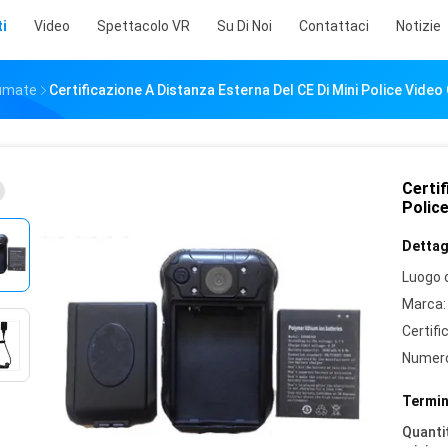
i
Video
Spettacolo VR
Su Di Noi
Contattaci
Notizie
sumate
Certificazione A Distanza Esterna Del CE Di Mini Police Vide
Certif
Polic
Dettagl
Luogo d
Marca:
Certifi
Numero
Termin
Quantit