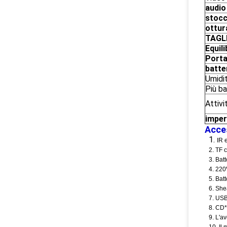
audio
stoc
ottur
TAGLI
Equili
Port
batte
Umidi
Più b
Attivi
imper
Acce
1.
IR 
2. TF c
3. Bat
4. 220
5. Bat
6. Shea
7. US
8. CD*
9. L'a