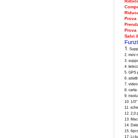
Riduca
Compo
Riduca
Prova 
Prenda
Prova 
Salvi 
Funzi
1.
Suppo
2. mini 
3. suppo
4. telec
5. GPS 
6. adatt
7. vide
8. carta
9. riso
10. 1/3
11. sche
12. 2,0
13. Mac
14. Data
15. 6pc
17. Li-b