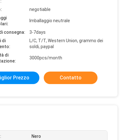
:
:
negotiable
aggi
Imballaggio neutrale
lari:
di consegna:
3-7days
 di
L/C, T/T, Western Union, grammo dei
ento:
soldi, paypal
tà di
3000pcs/month
tazione:
iglior Prezzo
Contatto
:
Nero