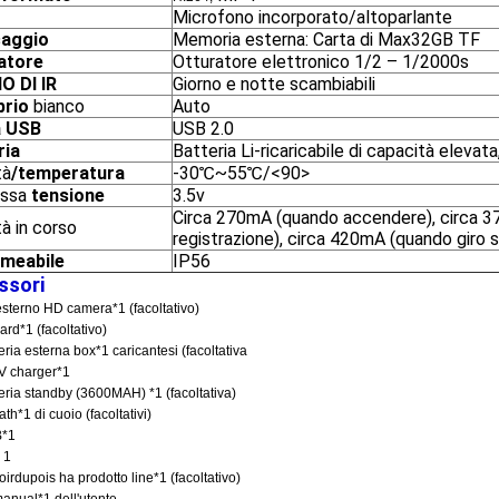
Microfono incorporato/altoparlante
caggio
Memoria esterna: Carta di Max32GB TF
atore
Otturatore elettronico 1/2 – 1/2000s
O DI IR
Giorno e notte scambiabili
brio
bianco
Auto
a USB
USB 2.0
ria
Batteria Li-ricaricabile di capacità eleva
tà
/temperatura
-30℃~55℃/<90>
assa
tensione
3.5v
Circa 270mA (quando accendere), circa 
tà in corso
registrazione), circa 420mA (quando giro sul
meabile
IP56
ssori
esterno HD camera*1 (facoltativo)
ard*1 (facoltativo)
teria esterna box*1 caricantesi (facoltativa
V charger*1
teria standby (3600MAH) *1 (facoltativa)
th*1 di cuoio (facoltativi)
B*1
 1
voirdupois ha prodotto line*1 (facoltativo)