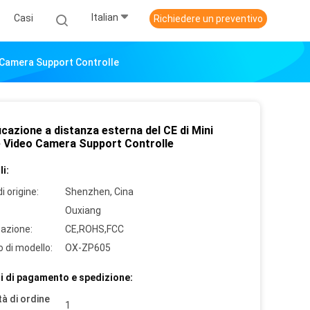
Italian
Casi
Richiedere un preventivo
o Camera Support Controlle
icazione a distanza esterna del CE di Mini
e Video Camera Support Controlle
i:
i origine:
Shenzhen, Cina
Ouxiang
cazione:
CE,ROHS,FCC
 di modello:
OX-ZP605
i di pagamento e spedizione:
à di ordine
1