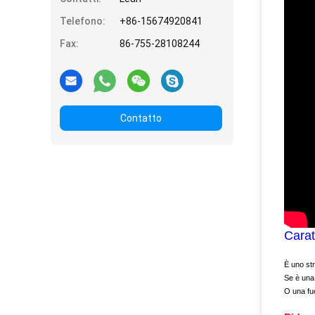
Telefono:
+86-15674920841
Fax:
86-755-28108244
Contatto
Carat
È uno str
Se è una 
O una fuc