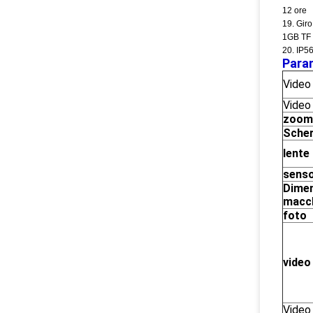
12 ore
19. Gir
1GB TF 
20. IP5
Para
Vide
Vide
zoom
Sche
lente
sens
Dimen
macc
foto
video
Vide