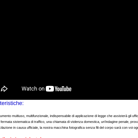
teristiche:
umento multiuso, multifunzionale, indispensabile di applicazione di legge che assisterà gli ufficia
fermata sistematica di traffico, una chiamata di violenza domestica, un'indagine penale, prova
ilazione in causa ufficiale, la nostra macchina fotografica senza fili del corpo sarà con voi o